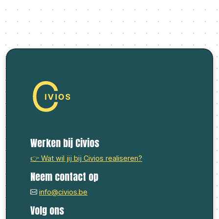
Werken bij Civios
👉 Wat wil jij bij Civios realiseren?
Neem contact op
info@civios.be
Volg ons