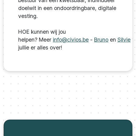
bestuur van een kwetsbaar, individueel
doelwit in een ondoordringbare, digitale
vesting.
HOE kunnen wij jou
helpen? Meer
info@civios.be
-
Bruno
en
Silvie
ve
jullie er alles over!