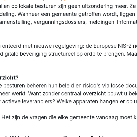
len op lokale besturen zijn geen uitzondering meer. Ze z
afdeling. Wanneer een gemeente getroffen wordt, ligge
amenstelling, vergunningsdossiers, meldingen. Informa
onteerd met nieuwe regelgeving: de Europese NIS-2 ri
igitale beveiliging structureel op orde te brengen. Maa
erzicht?
ale besturen beheren hun beleid en risico's via losse d
 meer werkt. Want zonder centraal overzicht bouwt u bel
 uw actieve leveranciers? Welke apparaten hangen er op 
n. Het zijn de vragen die elke gemeente vandaag moet 