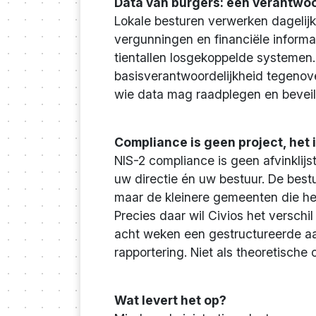
Data van burgers: een verantwoo
Lokale besturen verwerken dagelij
vergunningen en financiële informat
tientallen losgekoppelde systemen. E
basisverantwoordelijkheid tegenov
wie data mag raadplegen en beveili
Compliance is geen project, het 
NIS-2 compliance is geen afvinklij
uw directie én uw bestuur. De best
maar de kleinere gemeenten die h
Precies daar wil Civios het versch
acht weken een gestructureerde aa
rapportering. Niet als theoretisc
Wat levert het op?