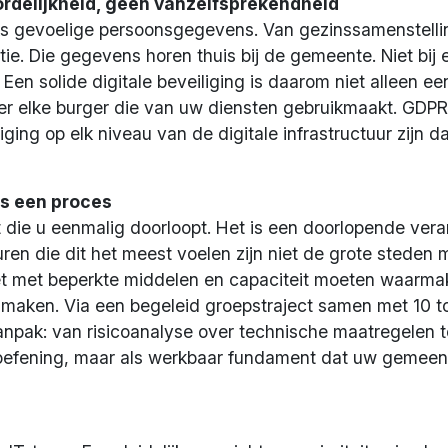
rdelijkheid, geen vanzelfsprekendheid
ks gevoelige persoonsgegevens. Van gezinssamenstelli
ie. Die gegevens horen thuis bij de gemeente. Niet bij e
en solide digitale beveiliging is daarom niet alleen een
er elke burger die van uw diensten gebruikmaakt. GDPR
ging op elk niveau van de digitale infrastructuur zijn 
is een proces
st die u eenmalig doorloopt. Het is een doorlopende ver
uren die dit het meest voelen zijn niet de grote steden
et met beperkte middelen en capaciteit moeten waarma
il maken. Via een begeleid groepstraject samen met 10 t
npak: van risicoanalyse over technische maatregelen t
he oefening, maar als werkbaar fundament dat uw gemeen