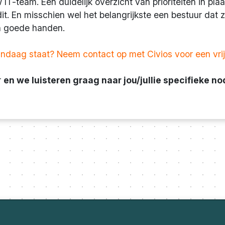
 IT-team. Een duidelijk overzicht van prioriteiten in pl
udit. En misschien wel het belangrijkste een bestuur dat 
in goede handen.
daag staat? Neem contact op met Civios voor een vrij
r
en we luisteren graag naar jou/jullie specifieke no