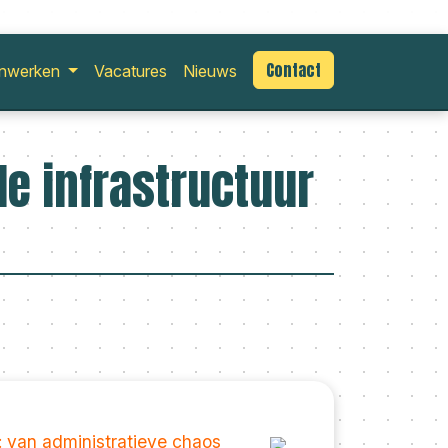
Contact
nwerken
Vacatures
Nieuws
le infrastructuur
: van administratieve chaos