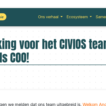
Ons verhaal
Ecosysteem
Same
sie
ing voor het CIVIOS te
s COO!
ogen we melden dat ons team uitgebreid is.
Welkom Ano