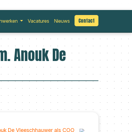
Contact
nwerken
Vacatures
Nieuws
am. Anouk De
uk De Vleeschhauwer als COO