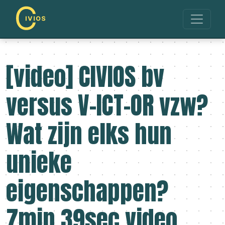
[video] CIVIOS bv
versus V-ICT-OR vzw?
Wat zijn elks hun
unieke
eigenschappen?
7min 39sec video.